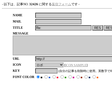
- 以下は、記事NO.
32426
に関する
返信フォーム
です -
NAME
MAIL
TITLE
MESSAGE
URL
ICON
[
ICON SAMPLE
]
KEY
8
(自分の記事を削除時に使用。英数字で
FONT COLOR
■
■
■
■
■
■
■
■