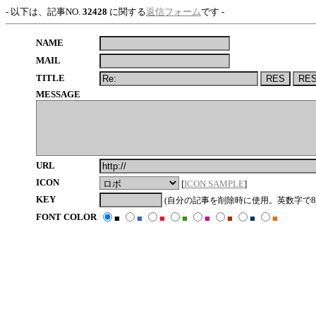
- 以下は、記事NO.
32428
に関する
返信フォーム
です -
NAME
MAIL
TITLE
MESSAGE
URL
ICON
[
ICON SAMPLE
]
KEY
8
(自分の記事を削除時に使用。英数字で
FONT COLOR
■
■
■
■
■
■
■
■